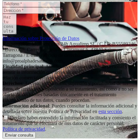
Información sobre Protección de Datos
Responsable
: Multiservicios 24h Aqualimp SL / C.I.F: B55589246
/ Dirección: Carrer Guillem de Claramunt 6, 43840 Salou,
Tarragona / E-mail ejercicio de derechos:
info@proalphadesatascos.com
Finalidad principal
: Atender las consultas de forma personal y
remitir la información que nos solicita. Gestionar la potencial
relación comercial/profesional.
Derechos
: Acceso, rectificación, supresión y portabilidad de tus
datos, de limitación y oposición a su tratamiento, así como a no ser
objeto de decisiones basadas únicamente en el tratamiento
automatizado de tus datos, cuando procedan.
Información adicional
: Puedes consultar la información adicional y
detallada sobre nuestra Política de Privacidad en
esta sección
.
Declaro haber entendido la información facilitada y consiento el
tratamiento que se efectuará de mis datos de carácter personal.
Política de privacidad
.