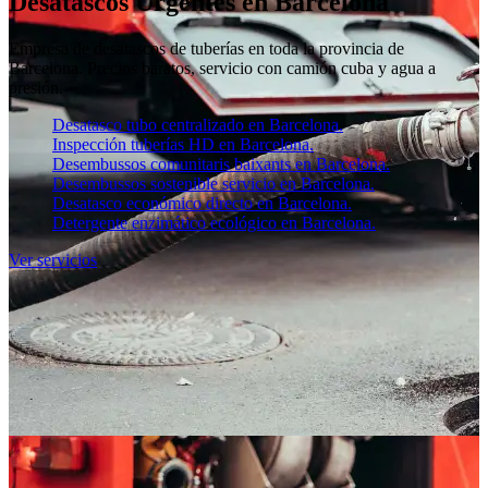
Desatascos Urgentes en Barcelona
Empresa de desatascos de tuberías en toda la provincia de
Barcelona. Precios baratos, servicio con camión cuba y agua a
presión.
Desatasco tubo centralizado en Barcelona.
Inspección tuberías HD en Barcelona.
Desembussos comunitaris baixants en Barcelona.
Desembussos sostenible servicio en Barcelona.
Desatasco económico directo en Barcelona.
Detergente enzimático ecológico en Barcelona.
Ver servicios