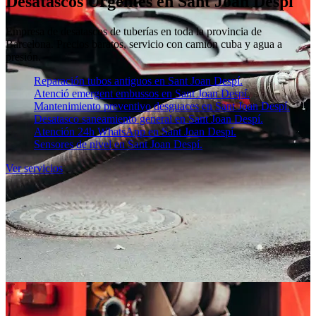
Desatascos Urgentes en Sant Joan Despí
Empresa de desatascos de tuberías en toda la provincia de
Barcelona. Precios baratos, servicio con camión cuba y agua a
presión.
Reparación tubos antiguos en Sant Joan Despí.
Atenció emergent embussos en Sant Joan Despí.
Mantenimiento preventivo desguaces en Sant Joan Despí.
Desatasco saneamiento general en Sant Joan Despí.
Atención 24h WhatsApp en Sant Joan Despí.
Sensores de nivel en Sant Joan Despí.
Ver servicios