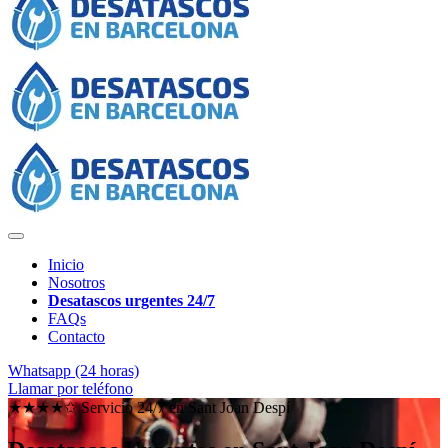
Inicio
Nosotros
Desatascos urgentes 24/7
FAQs
Contacto
Whatsapp (24 horas)
Llamar por teléfono
★★★★✩ Servicio 24/7 en
Sant Joan Despí